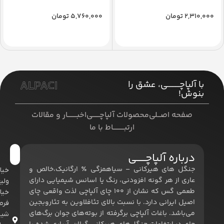
2,310,000
تومان
5,760,000
تومان
افزودن به سبد خرید
افزودن به سبد خرید
ALPACI
با آلپاچــــــــی، عشق را
بنوش!
صفحه اصـــلی
محصولات آلپاچـــــــی
اخبـــــــــار و مقالات
ارتبـــــــــــاط با ما
درباره آلپاچــــــی
جنگل های هیرکانی – سیاهمزگی ٪ ارگانیک،خالص و
خیا
عاری از هر گونه افزودنی، رنگ یا اسانس شیمیایی دارای
ولی
طعمی گس که نشان از 100 چای آلپاچی لذت واقعی چای
خیا
اصیل ایرانی دارد. با نسبت بالای تئافلاوین به تئاروبجین
فر
می‌باشد. باغات آلپاچی برگرفته از بوته‌های جوان برگ‌های
شیر